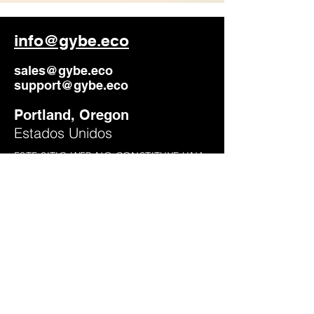
info@gybe.eco
sales@gybe.eco
support@gybe.eco
Portland, Oregon
Estados Unidos
ESTE SITIO WEB NO CONSTITUYE UNA
OFERTA PARA VENDER VALORES NI
UNA SOLICITUD DE OFERTA PARA
COMPRAR VALORES EN FLYING GYBE
INC.
Política de privacidad
Condiciones
de uso
Aviso de
Cookies